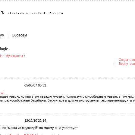
ум
Обовсём
agic
ic
‹
Музыканты
›
Создать н
Вернуться
05/05/07 05:32
ru/
играет живую, но при этом свежую музыку, используя разнообразные живые, в том чис
ы, разноообразные барабаны, бас-гитара и другие инструменты, эксперементируя, в 
12/12/10 22:14
 них "маша из медведей" по моему еще участвует