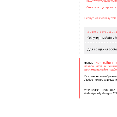
http://www.youtube.co
Ответить
Цитировать
Вернуться к списку тем
НОВОЕ СООБЩЕН
Обсуждаем Safety M
Для создания сообщ
форум
·
чат
·
рейтинг
·
начало
·
афиша
·
энцик
реклама на сайте
·
рабо
Все тексты и изображен
Любое полное или части
© 44100Hz · 1998-2012
© design:
ally design
· 20