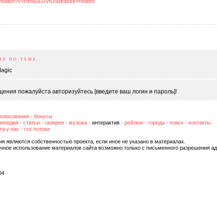
m/watch?v=nXosuDJVfDI&feature=related
ИЕ ПО ТЕМЕ:
agic
ения пожалуйста авторизуйтесь [введите ваш логин и пароль]!
голосования
·
бонусы
лопедия
·
статьи
·
галерея
·
музыка
·
интерактив
·
рейтинг
·
города
·
поиск
·
контакты
та у нас
·
rss потоки
ия являются собственностью проекта, если иное не указано в материалах.
чное использование материалов сайта возможно только с письменного разрешения ад
04