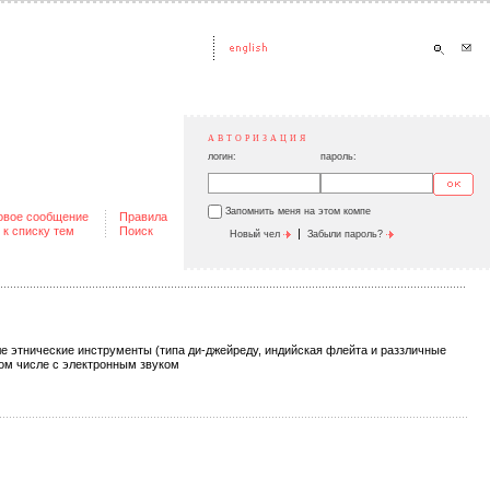
АВТОРИЗАЦИЯ
логин:
пароль:
Запомнить меня на этом компе
овое сообщение
Правила
 к списку тем
Поиск
|
Новый чел
Забыли пароль?
ле этнические инструменты (типа ди-джейреду, индийская флейта и раззличные
том числе с электронным звуком