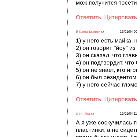
мож получится посети
Ответить
Цитировать
13/01/04 0
Danila Kramer
1) у него есть майка,
2) он говорит "йоу" 
3) он сказал, что гла
4) он подтвердит, что
5) он не знает, кто и
6) он был резидентом
7) у него сейчас глэм
Ответить
Цитировать
13/01/04 11
ksu4ka
А я уже соскучилась п
пластинки, а не сидет