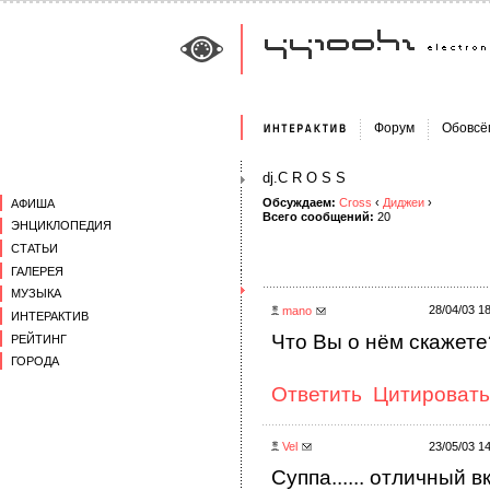
Форум
Обовсё
dj.C R O S S
Обсуждаем:
Cross
‹
Диджеи
›
АФИША
Всего сообщений:
20
ЭНЦИКЛОПЕДИЯ
СТАТЬИ
ГАЛЕРЕЯ
МУЗЫКА
28/04/03 1
mano
ИНТЕРАКТИВ
Что Вы о нём скажете
РЕЙТИНГ
ГОРОДА
Ответить
Цитировать
Vel
23/05/03 1
Суппа...... отличный вку