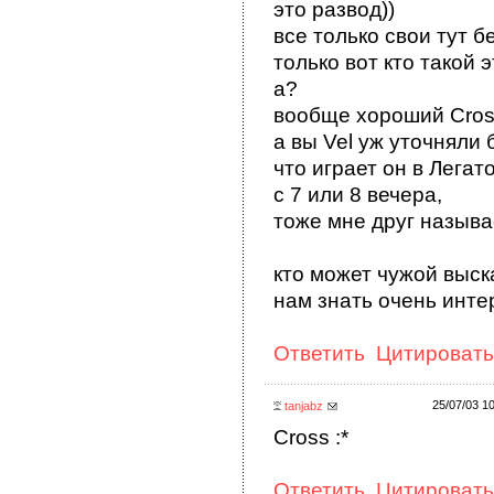
это развод))
все только свои тут б
только вот кто такой 
а?
вообще хороший Cros
а вы Vel уж уточняли 
что играет он в Легат
с 7 или 8 вечера,
тоже мне друг называ
кто может чужой выск
нам знать очень инте
Ответить
Цитировать
25/07/03 1
tanjabz
Cross :*
Ответить
Цитировать