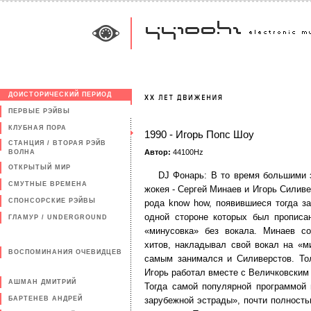
ДОИСТОРИЧЕСКИЙ ПЕРИОД
ПЕРВЫЕ РЭЙВЫ
КЛУБНАЯ ПОРА
1990 - Игорь Попс Шоу
СТАНЦИЯ / ВТОРАЯ РЭЙВ
Автор:
44100Hz
ВОЛНА
ОТКРЫТЫЙ МИР
DJ Фонарь: В то время большими 
СМУТНЫЕ ВРЕМЕНА
жокея - Сергей Минаев и Игорь Силиве
СПОНСОРСКИЕ РЭЙВЫ
рода know how, появившиеся тогда за
одной стороне которых был прописан
ГЛАМУР / UNDERGROUND
«минусовка» без вокала. Минаев с
хитов, накладывал свой вокал на «м
ВОСПОМИНАНИЯ ОЧЕВИДЦЕВ
самым занимался и Силиверстов. То
Игорь работал вместе с Величковским 
АШМАН ДМИТРИЙ
Тогда самой популярной программой
БАРТЕНЕВ АНДРЕЙ
зарубежной эстрады», почти полност