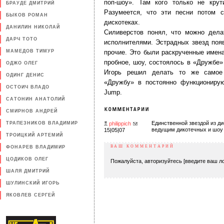
поп-шоу». Там кого только не крут
БРАУДЕ ДМИТРИЙ
Разумеется, что эти песни потом 
БЫКОВ РОМАН
дискотеках.
ДАНИЛИН НИКОЛАЙ
Силиверстов понял, что можно дела
ДАРЧ ТОТО
исполнителями. Эстрадных звезд поя
МАМЕДОВ ТИМУР
прочие. Это были раскрученные имена
пробное, шоу, состоялось в «Дружбе»
ОДЖО ОЛЕГ
Игорь решил делать то же самое 
ОДИНГ ДЕНИС
«Дружбу» в постоянно функционирую
ОСТОИЧ ВЛАДО
Jump.
САТОНИН АНАТОЛИЙ
СМИРНОВ АНДРЕЙ
Единственной звездой из д
ТРАПЕЗНИКОВ ВЛАДИМИР
philippich
ведущим дикотечных и шоу
15|05|07
ТРОИЦКИЙ АРТЕМИЙ
ВАШ КОММЕНТАРИЙ
ФОНАРЕВ ВЛАДИМИР
ЦОДИКОВ ОЛЕГ
Пожалуйста, авторизуйтесь [введите ваш ло
ШАЛЯ ДМИТРИЙ
ШУЛИНСКИЙ ИГОРЬ
ЯКОВЛЕВ СЕРГЕЙ