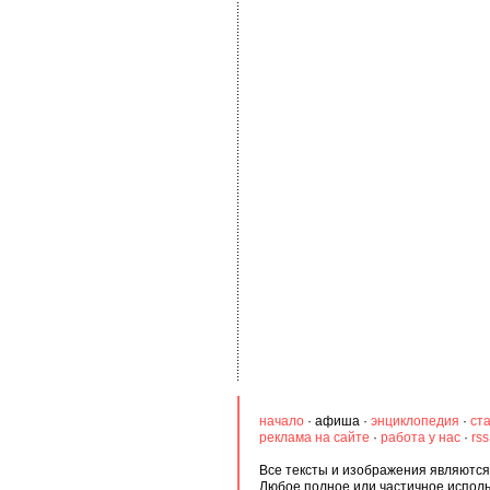
начало
·
афиша
·
энциклопедия
·
ст
реклама на сайте
·
работа у нас
·
rs
Все тексты и изображения являются 
Любое полное или частичное испол