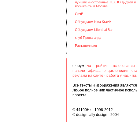
лучшие иностранные ТЕХНО диджеи и
музыканты в Москве
СочЕ
Обсуждаем Nina Kraviz
Обсуждаем Lilienthal Bar
клуб Пропаганда
Растаполиция
форум
·
чат
·
рейтинг
·
голосования
начало
·
афиша
·
энциклопедия
·
ст
реклама на сайте
·
работа у нас
·
rs
Все тексты и изображения являются 
Любое полное или частичное испол
проекта.
© 44100Hz · 1998-2012
© design:
ally design
· 2004