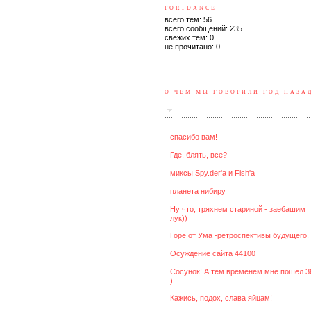
FORTDANCE
всего тем: 56
всего сообщений: 235
свежих тем: 0
не прочитано: 0
О ЧЕМ МЫ ГОВОРИЛИ ГОД НАЗА
спасибо вам!
Где, блять, все?
миксы Spy.der'a и Fish'a
планета нибиру
Ну что, тряхнем стариной - заебашим
лук))
Горе от Ума -ретроспективы будущего.
Осуждение сайта 44100
Сосунок! А тем временем мне пошёл 3
)
Кажись, подох, слава яйцам!