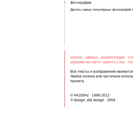
Фотографии
Десять самых популярных фотографий с
начало
·
афиша
·
энциклопедия
·
ст
реклама на сайте
·
работа у нас
·
rs
Все тексты и изображения являются 
Любое полное или частичное испол
проекта.
© 44100Hz · 1998-2012
© design:
ally design
· 2004