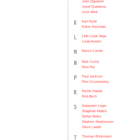
John Digweed
Josef Quinteros
Josh Wink
Karl Hyde
Krikor Kouchian
Little Louie Vega
Louie Austen
Marco Carola
Nick Currie
Nina Rai
Paul Jackson
Pino Grzybowsky
Richie Hawtin
Rob Birch
Sebastien Leger
Shajahan Matkin
Stefan Betke
Stephan Stephensen
Steve Lawler
Thomas Brinkmann