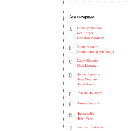
Все интервью
Afrika Bambaataa
Alex Kruger
Arno Kammermeier
Benny Benassi
Boodoo Коля [клуб Город]
Casey Spooner
Chris Liberator
Damian Lazarus
Dave Seaman
David Guetta
Felix da Housecat
Garnier Laurent
Hakan Lidbo
Heller Pete
Jay Jay Johanson