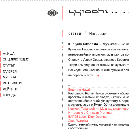
Интервью
Kuniyuki Takahashi — Музыкальные н
Куниюки Такахаси можно смело назвать
АФИША
интереснейших японских музыкантов пос
ЭНЦИКЛОПЕДИЯ
Спросите Ларри Херда, Франсуа Кеворкя
Терри Темлица об их любимых музыкант
СТАТЬИ
Восходящего Солнца, и имя Куниюки со
ГАЛЕРЕЯ
на первом месте…
МУЗЫКА
ИНТЕРАКТИВ
РЕЙТИНГ
Enter the Hawtin
Разговор с Richie Hawtin о семье и обра
ГОРОДА
проектах и любимых людях, и конечно же
состоявшийся в знойную субботу в Барс
мастер-класса о Twitter DJ на фестивале
Kuniyuki Takahashi — Музыкальные ново
Интервью с Christian Prommer
BAR25 Label: Dirty Doering
День Wareika
Единственный путь, который нам подход
собственный