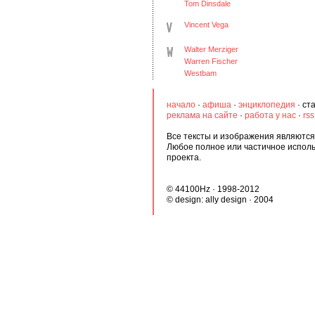
Tom Dinsdale
Vincent Vega
Walter Merziger
Warren Fischer
Westbam
начало
·
афиша
·
энциклопедия
·
ст
реклама на сайте
·
работа у нас
·
rs
Все тексты и изображения являются 
Любое полное или частичное испол
проекта.
© 44100Hz · 1998-2012
© design:
ally design
· 2004