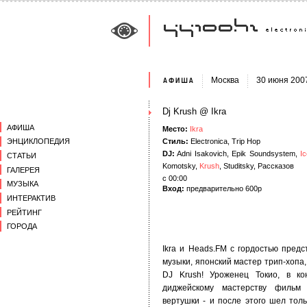
Москва
30 июня 200
Dj Krush @ Ikra
АФИША
Место:
Ikra
Стиль:
Electronica, Trip Hop
ЭНЦИКЛОПЕДИЯ
DJ:
Adni Isakovich, Epik Soundsystem,
Ic
СТАТЬИ
Komotsky,
Krush
, Studitsky, Рассказов
ГАЛЕРЕЯ
с 00:00
МУЗЫКА
Вход:
предварительно 600р
ИНТЕРАКТИВ
РЕЙТИНГ
ГОРОДА
Ikra и Heads.FM с гордостью пред
музыки, японский мастер трип-хопа
DJ Krush! Уроженец Токио, в к
диджейскому мастерству фильм "
вертушки - и после этого шел толь