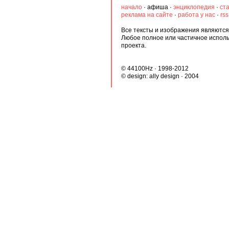
начало
·
афиша
·
энциклопедия
·
ст
реклама на сайте
·
работа у нас
·
rs
Все тексты и изображения являются 
Любое полное или частичное испол
проекта.
© 44100Hz · 1998-2012
© design:
ally design
· 2004