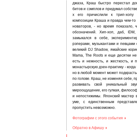
джаза, Краш быстро перестал до
битов и сэмплов и придумал собстве
х его причислили к трип-хопу -
композиции Краша и правда чем-то
новаторов, - но время показало,
обозначений. Хип-хоп, даб, IDM
замыкался в себе, эксперименти
рэперами, музыкантами и певцами с
великий DJ Shadow, ямайские кор
Mama, The Roots и еще десятки н
есть и нежность, и жесткость, и 
монастырскую дзен-практику - когда
но в любой момент может подкрасть
по голове. Краш, не изменяя себе,
развивать свой уникальный зву
мироощущение, его гулкая, филосо
и непостижимы. Японский мастер в
уме, с единственным представл
пропустить невозможно.
Фотографии с этого события
Обратно в Афишу