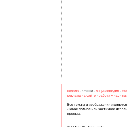
начало
·
афиша
·
энциклопедия
·
ст
реклама на сайте
·
работа у нас
·
rs
Все тексты и изображения являются 
Любое полное или частичное испол
проекта.