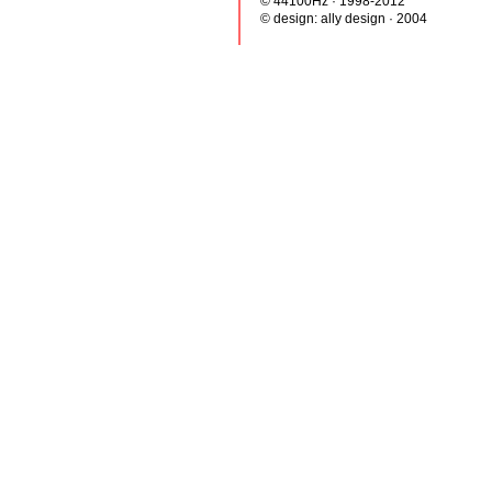
© 44100Hz · 1998-2012
© design:
ally design
· 2004