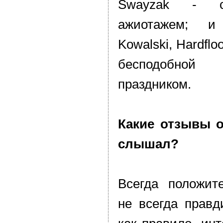
Swayzak - 
ажиотажем; и
Kowalski, Hardfloo
бесподобно
праздником.
Какие отзывы о
слышал?
Всегда положит
не всегда правд