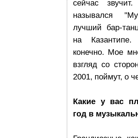
сейчас звучит.
назывался "Му
лучший бар-тан
на Казантипе.
конечно. Мое мне
взгляд со сторо
2001, поймут, о ч
Какие у вас п
год в музыкаль