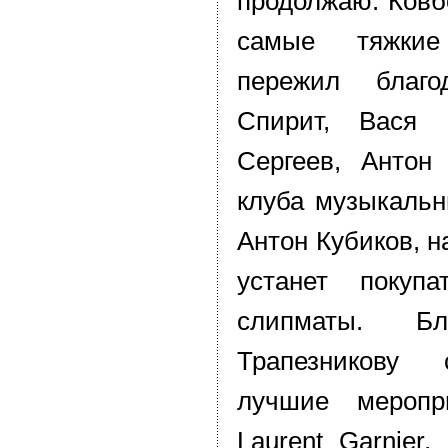
продолжаю. Ковб
самые тяжки
пережил благ
Спирит, Вася 
Сергеев, Антон
клуба музыкальн
Антон Кубиков, н
устанет поку
слипматы. Бл
Трапезникову
лучшие меропр
Laurent Garnier,