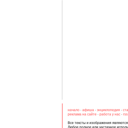
начало
·
афиша
·
энциклопедия
·
ст
реклама на сайте
·
работа у нас
·
rs
Все тексты и изображения являются 
Любое полное или частичное испол