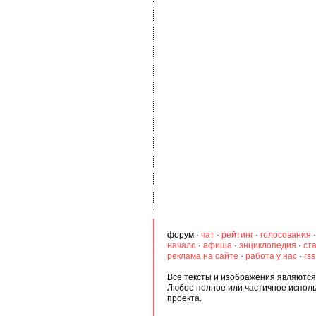
форум
·
чат
·
рейтинг
·
голосования
начало
·
афиша
·
энциклопедия
·
ст
реклама на сайте
·
работа у нас
·
rs
Все тексты и изображения являются 
Любое полное или частичное испол
проекта.