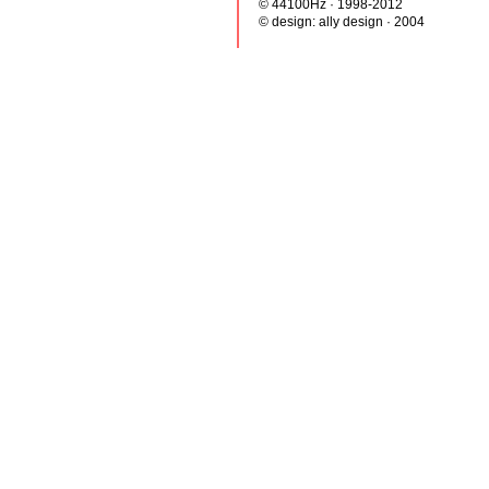
© 44100Hz · 1998-2012
© design:
ally design
· 2004