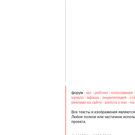
форум
·
чат
·
рейтинг
·
голосования
начало
·
афиша
·
энциклопедия
·
ст
реклама на сайте
·
работа у нас
·
rs
Все тексты и изображения являются 
Любое полное или частичное испол
проекта.