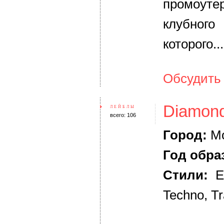
промоут
клубног
которого..
Обсудить
Diamon
ЛЕЙБЛЫ
всего: 106
Город:
Мо
Год обра
Стили:
El
Techno, T