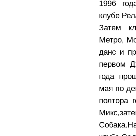
1996 год
клубе Рел
Затем к
Метро, Мо
данс и пр
первом Д
года про
мая по де
полтора 
Микс,з
Собака.Н