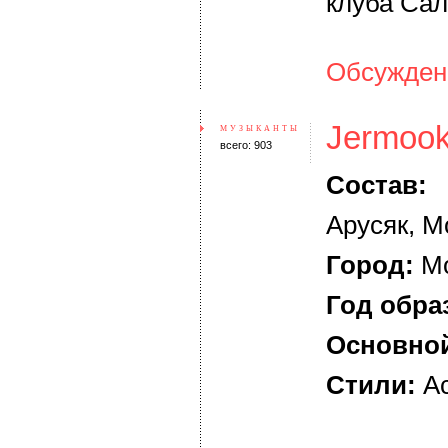
клуба Са
Обсуждени
Jermoo
МУЗЫКАНТЫ
всего: 903
Состав:
З
Арусяк, М
Город:
Мо
Год обра
Основной
Стили:
Ac