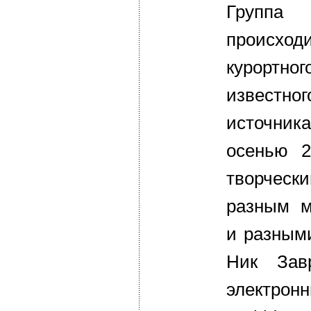
Группа
происх
курортно
извест
источни
осенью 2
творческ
разным м
и разным
Ник Зав
элект