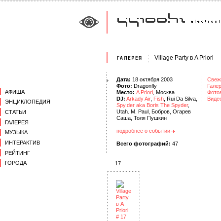
Village Party в A Priori
Дата:
18 октября 2003
Свеж
Фото:
Dragonfly
Галер
АФИША
Место:
A Priori
, Москва
Фото
DJ:
Arkady Air
,
Fish
, Rui Da Silva,
Виде
ЭНЦИКЛОПЕДИЯ
Spy.der aka Boris The Spyder
,
Utah. M. Paul, Бобров, Огарев
СТАТЬИ
Саша, Толя Пушкин
ГАЛЕРЕЯ
подробнее о событии
МУЗЫКА
ИНТЕРАКТИВ
Всего фотографий:
47
РЕЙТИНГ
ГОРОДА
17