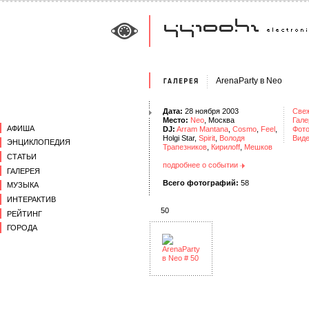
ArenaParty в Neo
Дата:
28 ноября 2003
Све
Место:
Neo
, Москва
Гале
АФИША
DJ:
Arram Mantana
,
Cosmo
,
Feel
,
Фот
Holgi Star,
Spirit
,
Володя
Вид
ЭНЦИКЛОПЕДИЯ
Трапезников
,
Кирилоff
,
Мешков
СТАТЬИ
подробнее о событии
ГАЛЕРЕЯ
Всего фотографий:
58
МУЗЫКА
ИНТЕРАКТИВ
50
РЕЙТИНГ
ГОРОДА