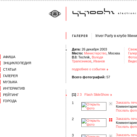
Iriver Party в клубе Мин
Дата:
26 декабря 2003
Свеж
Место:
Министерство
, Москва
Галер
АФИША
DJ:
Technik,
Володя
Фото
Трапезников
,
Иванов
Виде
ЭНЦИКЛОПЕДИЯ
подробнее о событии
СТАТЬИ
ГАЛЕРЕЯ
Всего фотографий:
57
МУЗЫКА
ИНТЕРАКТИВ
[1]
2
3
Flash SlideShow
РЕЙТИНГ
ГОРОДА
Заказать печ
1
Комментарие
Послать фот
Заказать печ
2
Комментарие
Послать фот
Заказать печ
3