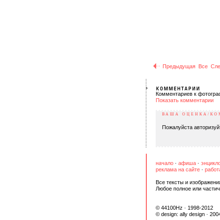
Предыдущая
Все
Сл
Комментариев к фотогра
Показать комментарии
ВАША ОЦЕНКА/К
Пожалуйста авторизуй
начало
·
афиша
·
энцикл
реклама на сайте
·
работ
Все тексты и изображени
Любое полное или частич
© 44100Hz · 1998-2012
© design:
ally design
· 200