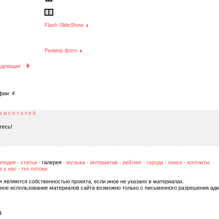
Flash SlideShow
Размер фото
едующая
фии: 4
ОММЕНТАРИЙ
тесь!
опедия
·
статьи
·
галерея
·
музыка
·
интерактив
·
рейтинг
·
города
·
поиск
·
контакты
а у нас
·
rss потоки
я являются собственностью проекта, если иное не указано в материалах.
ное использование материалов сайта возможно только с письменного разрешения адм
4