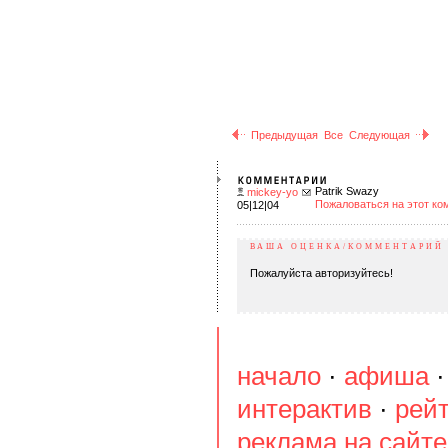
Предыдущая
Все
Следующая
Patrik Swazy
mickey-yo
Пожаловаться на этот ко
05|12|04
ВАША ОЦЕНКА/КОММЕНТАРИЙ
Пожалуйста авторизуйтесь!
начало
·
афиша
интерактив
·
рей
реклама на сайте