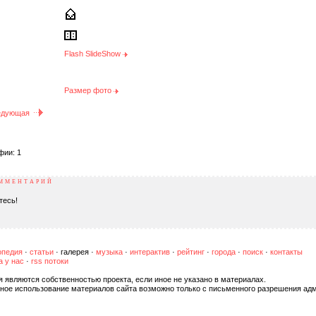
Flash SlideShow
Размер фото
едующая
фии: 1
ОММЕНТАРИЙ
тесь!
опедия
·
статьи
·
галерея
·
музыка
·
интерактив
·
рейтинг
·
города
·
поиск
·
контакты
а у нас
·
rss потоки
я являются собственностью проекта, если иное не указано в материалах.
ное использование материалов сайта возможно только с письменного разрешения адм