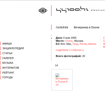
Вечеринка в Осени
Дата:
6 мая 2005
С
Место:
Осень
, Москва
Г
АФИША
DJ:
Amr, Max,
Град
,
Лосев
,
Шмель
Ф
В
ЭНЦИКЛОПЕДИЯ
подробнее о событии
СТАТЬИ
Всего фотографий:
20
ГАЛЕРЕЯ
МУЗЫКА
14
ИНТЕРАКТИВ
РЕЙТИНГ
ГОРОДА