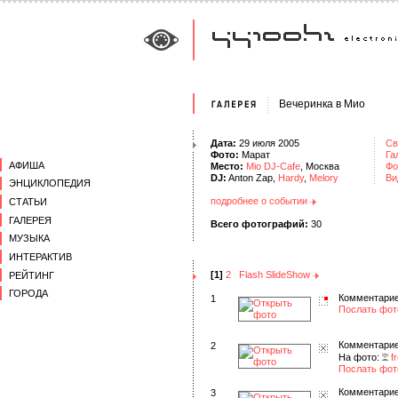
Вечеринка в Мио
Дата:
29 июля 2005
Св
Фото:
Марат
Га
АФИША
Место:
Mio DJ-Cafe
, Москва
Фо
DJ:
Anton Zap,
Hardy
,
Melory
Ви
ЭНЦИКЛОПЕДИЯ
подробнее о событии
СТАТЬИ
ГАЛЕРЕЯ
Всего фотографий:
30
МУЗЫКА
ИНТЕРАКТИВ
[1]
2
Flash SlideShow
РЕЙТИНГ
ГОРОДА
Комментарие
1
Послать фот
Комментарие
2
На фото:
f
Послать фот
Комментарие
3