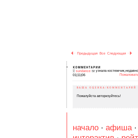
Предыдущая
Все
Следующая
узнала костюмчик,недавно
sundance
Пожаловать
01|11|06
ВАША ОЦЕНКА/КОММЕНТАРИЙ
Пожалуйста авторизуйтесь!
начало
·
афиша
интерактив
·
рейт