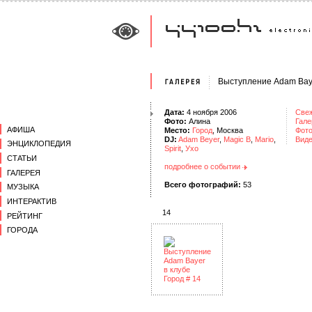
Выступление Adam Baye
Дата:
4 ноября 2006
Све
Фото:
Алина
Гале
АФИША
Место:
Город
, Москва
Фот
DJ:
Adam Beyer
,
Magic B
,
Mario
,
Вид
ЭНЦИКЛОПЕДИЯ
Spirit
,
Ухо
СТАТЬИ
подробнее о событии
ГАЛЕРЕЯ
Всего фотографий:
53
МУЗЫКА
ИНТЕРАКТИВ
14
РЕЙТИНГ
ГОРОДА