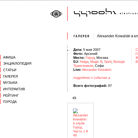
Alexander Kowalski в к
Дата:
5 мая 2007
С
Фото:
Арсений
Г
АФИША
Место:
Город
, Москва
Ф
DJ:
Helga
,
Magic B
,
Spirit
,
Володя
В
ЭНЦИКЛОПЕДИЯ
Трапезников
, Софи
Live:
Alexander Kowalski
СТАТЬИ
ГАЛЕРЕЯ
подробнее о событии
МУЗЫКА
Всего фотографий:
87
ИНТЕРАКТИВ
РЕЙТИНГ
49
ГОРОДА