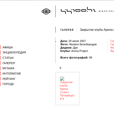
Закрытие клуба Арена 
Дата:
28 июля 2007
Св
Фото:
Филипп Белобородов
Га
АФИША
Диджеи:
Дан
Фо
Клубы:
Arena Project
Ви
ЭНЦИКЛОПЕДИЯ
Всего фотографий:
99
СТАТЬИ
ГАЛЕРЕЯ
9
МУЗЫКА
ИНТЕРАКТИВ
РЕЙТИНГ
ГОРОДА