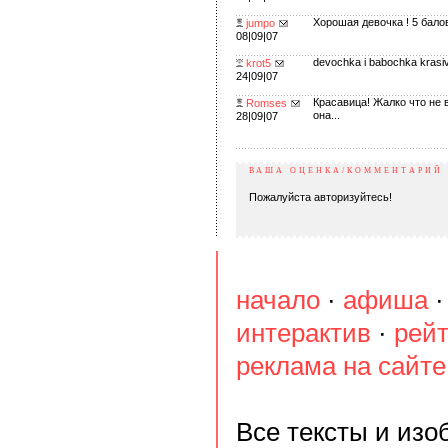
Хорошая девочка ! 5 бало
jumpo
08|09|07
devochka i babochka krasivo
krot5
24|09|07
Красавица! Жалко что не 
Romses
она...
28|09|07
ВАША ОЦЕНКА/КОММЕНТАРИЙ
Пожалуйста авторизуйтесь!
начало
·
афиша
интерактив
·
рейт
реклама на сайте
Все тексты и из