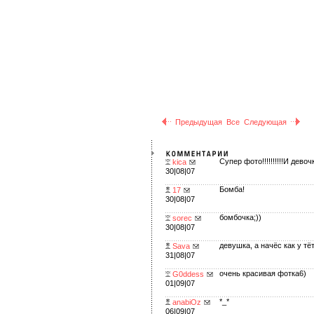
Предыдущая
Все
Следующая
Супер фото!!!!!!!!!!И девочка!
kica
30|08|07
Бомба!
17
30|08|07
бомбочка;))
sorec
30|08|07
девушка, а начёс как у тёт
Sava
31|08|07
очень красивая фотка6)
G0ddess
01|09|07
*_*
anabiOz
06|09|07