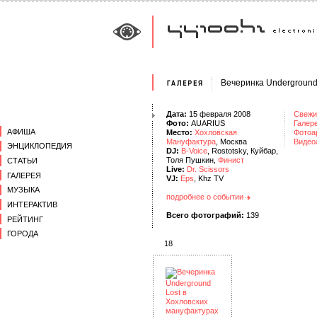
Вечеринка Underground
Дата:
15 февраля 2008
Свежи
Фото:
AUARIUS
Галер
АФИША
Место:
Хохловская
Фотоа
Мануфактура
, Москва
Видео
ЭНЦИКЛОПЕДИЯ
DJ:
B-Voice
, Rostotsky, Куйбар,
Толя Пушкин,
Финист
СТАТЬИ
Live:
Dr. Scissors
ГАЛЕРЕЯ
VJ:
Eps
, Khz TV
МУЗЫКА
подробнее о событии
ИНТЕРАКТИВ
Всего фотографий:
139
РЕЙТИНГ
ГОРОДА
18