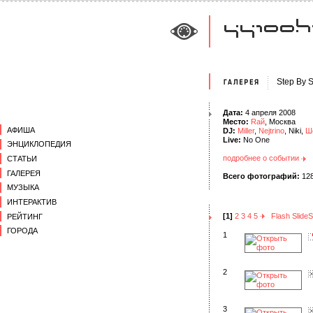
Step By 
Дата:
4 апреля 2008
Место:
Rай
, Москва
АФИША
DJ:
Miller
,
Nejtrino
, Niki,
Ш
Live:
No One
ЭНЦИКЛОПЕДИЯ
подробнее о событии
СТАТЬИ
ГАЛЕРЕЯ
Всего фотографий:
12
МУЗЫКА
ИНТЕРАКТИВ
[1]
2
3
4
5
Flash Slid
РЕЙТИНГ
ГОРОДА
1
2
3