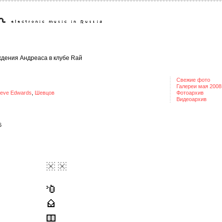
ждения Андреаса в клубе Rай
Свежие фото
Галереи мая 2008
teve Edwards
,
Шевцов
Фотоархив
Видеоархив
6