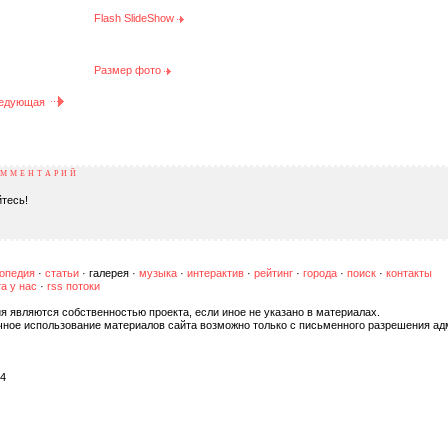
Flash SlideShow
Размер фото
едующая
ОММЕНТАРИЙ
тесь!
опедия
·
статьи
·
галерея
·
музыка
·
интерактив
·
рейтинг
·
города
·
поиск
·
контакты
а у нас
·
rss потоки
я являются собственностью проекта, если иное не указано в материалах.
чное использование материалов сайта возможно только с письменного разрешения ад
04