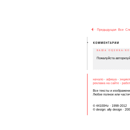
Предыдущая
Все
Сл
ВАША ОЦЕНКА/К
Пожалуйста авторизуй
начало
·
афиша
·
энцикл
реклама на сайте
·
работ
Все тексты и изображени
Любое полное или части
© 44100Hz · 1998-2012
© design:
ally design
· 20