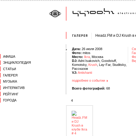
Headz.FM и DJ Krush в к
Дата:
26 июля 2008
Св
Фото:
mitos
Га
АФИША
Место:
Ikra
, Москва
Фо
DJ:
Adni Isakovich, Goodstuff,
Ви
ЭНЦИКЛОПЕДИЯ
Komotsky,
Krush
, Lay-Far, Studitsky,
Рассказов
СТАТЬИ
VJ:
Antishanti
ГАЛЕРЕЯ
подробнее о событии
МУЗЫКА
ИНТЕРАКТИВ
Всего фотографий:
68
РЕЙТИНГ
ГОРОДА
4