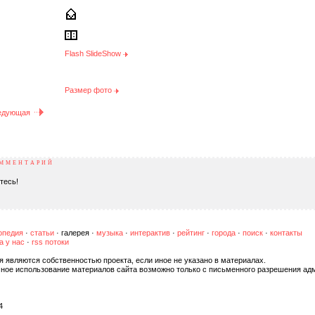
Flash SlideShow
Размер фото
едующая
ОММЕНТАРИЙ
тесь!
опедия
·
статьи
·
галерея
·
музыка
·
интерактив
·
рейтинг
·
города
·
поиск
·
контакты
а у нас
·
rss потоки
я являются собственностью проекта, если иное не указано в материалах.
чное использование материалов сайта возможно только с письменного разрешения ад
4