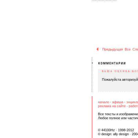
Предыдущая
Все
Сл
ВАША ОЦЕНКА/К
Пожалуйста авторизуй
начало
·
афиша
·
энцикл
реклама на сайте
·
работ
Все тексты и изображени
Любое полное или части
© 44100Hz · 1998-2012
© design:
ally design
· 200