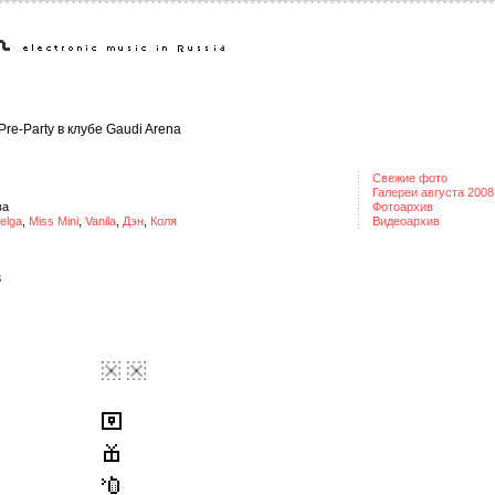
Pre-Party в клубе Gaudi Arena
Свежие фото
Галереи августа 2008
ва
Фотоархив
elga
,
Miss Mini
,
Vanila
,
Дэн
,
Коля
Видеоархив
3