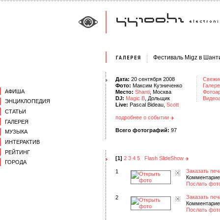
Фестиваль Migz в Шант
Дата:
20 сентября 2008
Свежи
Фото:
Максим Кузниченко
Галере
АФИША
Место:
Shanti
, Москва
Фотоа
DJ:
Magic B
, Дольщик
Видео
ЭНЦИКЛОПЕДИЯ
Live:
Pascal Bideau,
Scott
СТАТЬИ
подробнее о событии
ГАЛЕРЕЯ
Всего фотографий:
97
МУЗЫКА
ИНТЕРАКТИВ
РЕЙТИНГ
[1]
2
3
4
5
Flash SlideShow
ГОРОДА
Заказать печ
1
Комментарие
Послать фот
Заказать печ
2
Комментарие
Послать фот