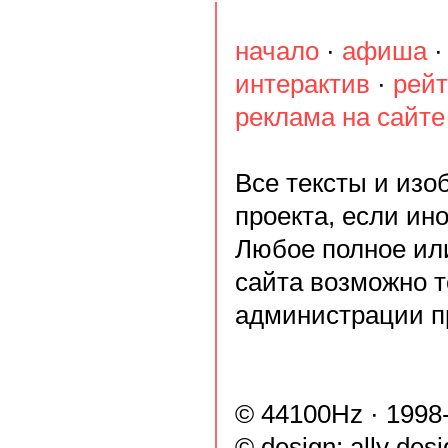
начало
·
афиша
интерактив
·
рейт
реклама на сайте
Все тексты и из
проекта, если ин
Любое полное ил
сайта возможно т
администрации п
© 44100Hz · 1998
© design:
ally des