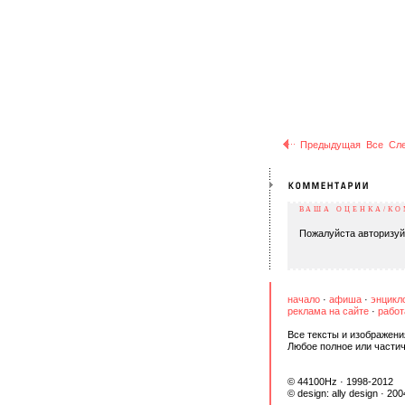
Предыдущая
Все
Сл
ВАША ОЦЕНКА/К
Пожалуйста авторизуй
начало
·
афиша
·
энцикл
реклама на сайте
·
работ
Все тексты и изображени
Любое полное или части
© 44100Hz · 1998-2012
© design:
ally design
· 200