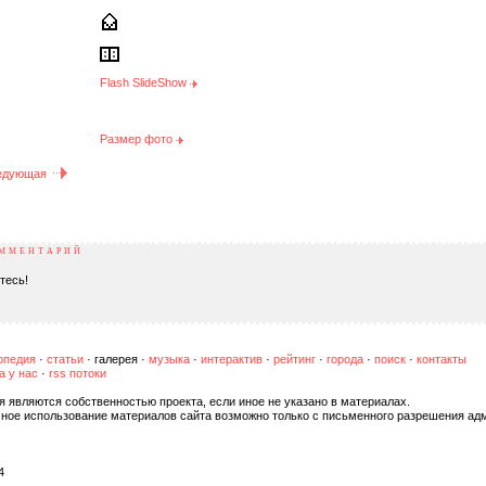
Flash SlideShow
Размер фото
едующая
ОММЕНТАРИЙ
тесь!
опедия
·
статьи
·
галерея
·
музыка
·
интерактив
·
рейтинг
·
города
·
поиск
·
контакты
а у нас
·
rss потоки
я являются собственностью проекта, если иное не указано в материалах.
чное использование материалов сайта возможно только с письменного разрешения ад
4