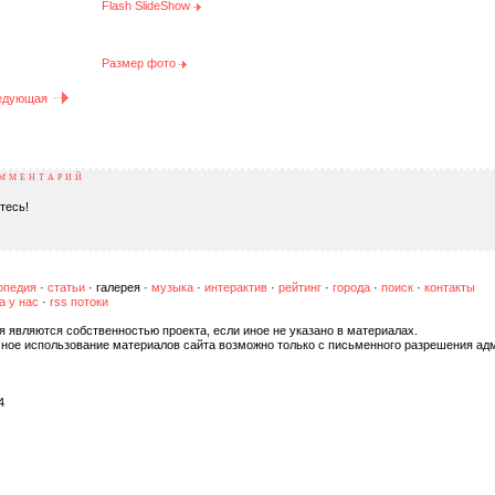
Flash SlideShow
Размер фото
едующая
ОММЕНТАРИЙ
тесь!
опедия
·
статьи
·
галерея
·
музыка
·
интерактив
·
рейтинг
·
города
·
поиск
·
контакты
а у нас
·
rss потоки
я являются собственностью проекта, если иное не указано в материалах.
чное использование материалов сайта возможно только с письменного разрешения ад
4