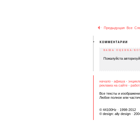
Предыдущая
Все
Сл
ВАША ОЦЕНКА/К
Пожалуйста авторизуй
начало
·
афиша
·
энцикл
реклама на сайте
·
работ
Все тексты и изображени
Любое полное или части
© 44100Hz · 1998-2012
© design:
ally design
· 200