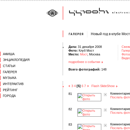
Новый год в клубе Мост
Дата:
31 декабря 2008
Свеж
Фото:
Клуб Мост
Галер
АФИША
Место:
Мост
, Москва
Фото
Виде
ЭНЦИКЛОПЕДИЯ
подробнее о событии
СТАТЬИ
Всего фотографий:
148
ГАЛЕРЕЯ
МУЗЫКА
ИНТЕРАКТИВ
3
4
[5]
6
7
Flash SlideShow
РЕЙТИНГ
Комментарие
81
ГОРОДА
Послать фот
Комментарие
82
Послать фот
Комментарие
83
Послать фот