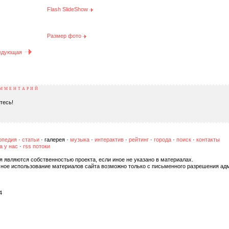
Flash SlideShow
Размер фото
едующая
ОММЕНТАРИЙ
тесь!
опедия
·
статьи
·
галерея
·
музыка
·
интерактив
·
рейтинг
·
города
·
поиск
·
контакты
а у нас
·
rss потоки
я являются собственностью проекта, если иное не указано в материалах.
чное использование материалов сайта возможно только с письменного разрешения ад
4