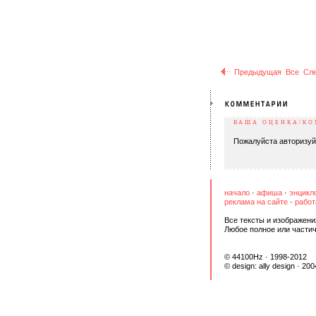
Предыдущая
Все
Сл
ВАША ОЦЕНКА/К
Пожалуйста авторизуй
начало
·
афиша
·
энцикл
реклама на сайте
·
работ
Все тексты и изображени
Любое полное или части
© 44100Hz · 1998-2012
© design:
ally design
· 200