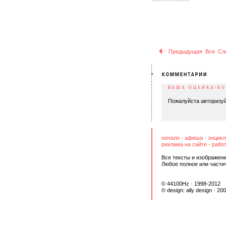
Предыдущая
Все
Сл
ВАША ОЦЕНКА/К
Пожалуйста авторизуй
начало
·
афиша
·
энцикл
реклама на сайте
·
работ
Все тексты и изображени
Любое полное или части
© 44100Hz · 1998-2012
© design:
ally design
· 20