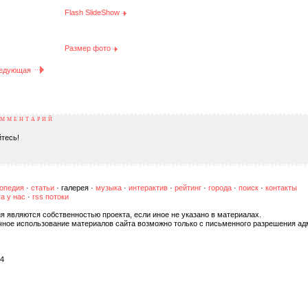
Flash SlideShow
Размер фото
едующая
ОММЕНТАРИЙ
тесь!
опедия
·
статьи
·
галерея
·
музыка
·
интерактив
·
рейтинг
·
города
·
поиск
·
контакты
а у нас
·
rss потоки
я являются собственностью проекта, если иное не указано в материалах.
чное использование материалов сайта возможно только с письменного разрешения ад
04