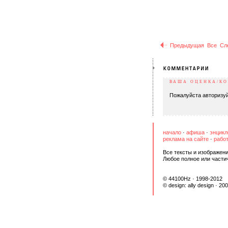
Предыдущая
Все
Сл
ВАША ОЦЕНКА/К
Пожалуйста авторизуй
начало
·
афиша
·
энцикл
реклама на сайте
·
работ
Все тексты и изображени
Любое полное или части
© 44100Hz · 1998-2012
© design:
ally design
· 20