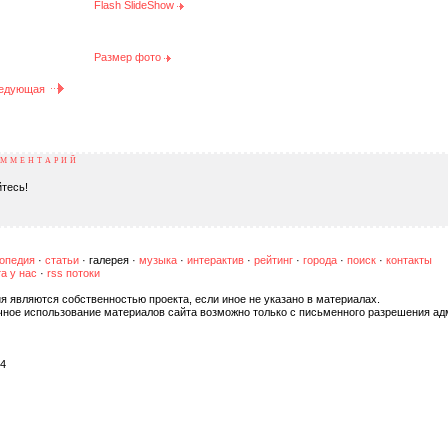
Flash SlideShow
Размер фото
едующая
ОММЕНТАРИЙ
тесь!
опедия
·
статьи
·
галерея
·
музыка
·
интерактив
·
рейтинг
·
города
·
поиск
·
контакты
а у нас
·
rss потоки
я являются собственностью проекта, если иное не указано в материалах.
чное использование материалов сайта возможно только с письменного разрешения ад
04