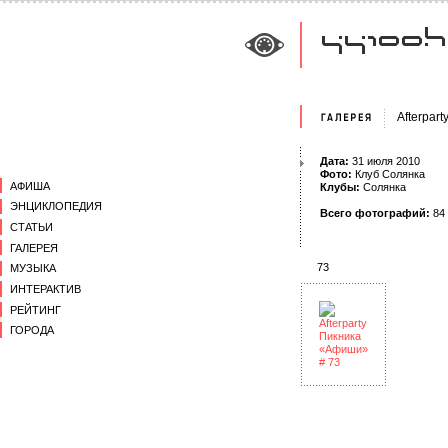
Afterpar
Дата:
31 июля 2010
Фото:
Клуб Солянка
АФИША
Клубы:
Солянка
ЭНЦИКЛОПЕДИЯ
Всего фотографий:
84
СТАТЬИ
ГАЛЕРЕЯ
73
МУЗЫКА
ИНТЕРАКТИВ
РЕЙТИНГ
ГОРОДА