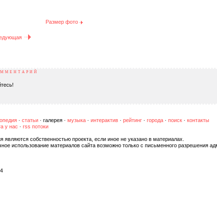
Размер фото
едующая
ОММЕНТАРИЙ
тесь!
опедия
·
статьи
·
галерея
·
музыка
·
интерактив
·
рейтинг
·
города
·
поиск
·
контакты
а у нас
·
rss потоки
я являются собственностью проекта, если иное не указано в материалах.
чное использование материалов сайта возможно только с письменного разрешения ад
04