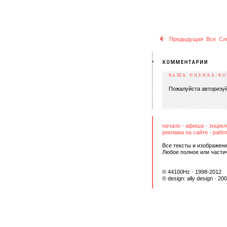
Предыдущая
Все
Сл
ВАША ОЦЕНКА/К
Пожалуйста авторизуй
начало
·
афиша
·
энцикл
реклама на сайте
·
работ
Все тексты и изображени
Любое полное или части
© 44100Hz · 1998-2012
© design:
ally design
· 20