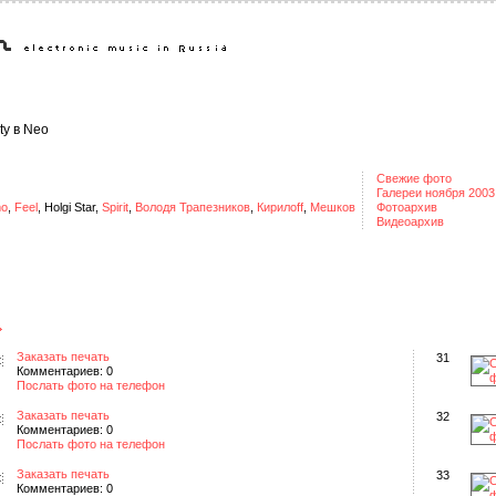
ty в Neo
Свежие фото
Галереи ноября 2003
o
,
Feel
, Holgi Star,
Spirit
,
Володя Трапезников
,
Кирилоff
,
Мешков
Фотоархив
Видеоархив
Заказать печать
31
Комментариев: 0
Послать фото на телефон
Заказать печать
32
Комментариев: 0
Послать фото на телефон
Заказать печать
33
Комментариев: 0