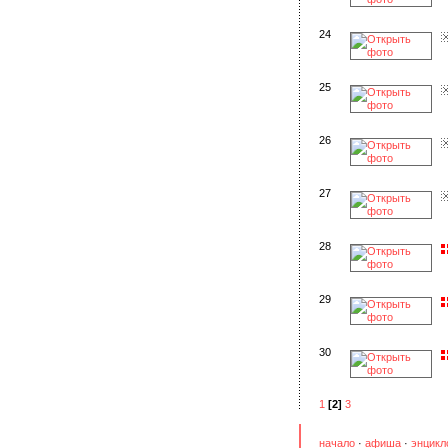
24
25
26
27
28
29
30
1
[2]
3
начало
·
афиша
·
энцикл