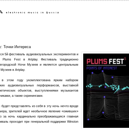
ay: Точки Интереса
ится 5й фестиваль аудиовизуальных экспериментов и
 Plums Fest в Artplay. Фестиваль традиционно
егородской Ночи Музеев и является центральным
Музеев в Artplay.
 в этом году укомплектована ярким набором
ких аудиовизуальных перформансов, выставкой
етических объектов, выступлениями музыкантов
иками, а также скринингами.
будет представлять из себя в эту ночь нечто вроде
мера, зрителей ждет необычное явление «оживших»
аз за ночь кардинально преображающаяся главная
тиваль проходит при генеральной поддержке Winston