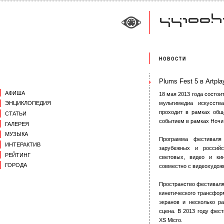
Plums Fest 5 в Artpl
АФИША
18 мая 2013 года состо
мультимедиа искусства
ЭНЦИКЛОПЕДИЯ
проходит в рамках общ
СТАТЬИ
событием в рамках Ночи 
ГАЛЕРЕЯ
МУЗЫКА
Программа фестиваля
ИНТЕРАКТИВ
зарубежных и российс
РЕЙТИНГ
световых, видео и кин
ГОРОДА
совместно с видеохудожн
Пространство фестиваля 
кинетического трансфор
экранов и несколько р
сцена. В 2013 году фес
XS Micro.