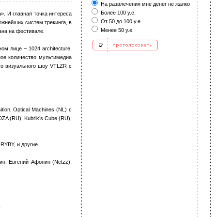
На развлечения мне денег не жалко
Более 100 у.е.
а». И главная точка интереса
От 50 до 100 у.е.
ожнейших систем трекинга, в
Менее 50 у.е.
ана на фестивале.
м лице – 1024 architecture,
ное количество мультимедиа
го визуального шоу VTLZR с
ion, Optical Machines (NL) с
ZA (RU), Kubrik’s Cube (RU),
RYBY, и другие.
н, Евгений Афонин (Netzz),
.