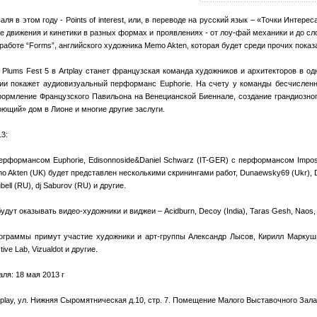
я в этом году - Points of interest, или, в переводе на русский язык – «Точки Интерес
ие движения и кинетики в разных формах и проявлениях - от лоу-фай механики и до сл
работе “Forms”, английского художника Memo Akten, которая будет среди прочих показ
lums Fest 5 в Artplay станет французская команда художников и архитекторов в одно
ии покажет аудиовизуальный перформанс Euphorie. На счету у команды бесчислен
формление Французского Павильона на Венецианской Биеннале, создание грандиозно
поющий» дом в Лионе и многие другие заслуги.
13:
 перформансом Euphorie, Edisonnoside&Daniel Schwarz (IT-GER) с перформансом Imposit
o Akten (UK) будет представлен несколькими скринингами работ, Dunaewsky69 (Ukr), D
bell (RU), dj Saburov (RU) и другие.
ут оказывать видео-художники и виджеи – Acidburn, Decoy (India), Taras Gesh, Naos, 
ограммы примут участие художники и арт-группы Александр Лысов, Кирилл Маркуши
ive Lab, Vizualdot и другие.
ля: 18 мая 2013 г
tplay, ул. Нижняя Сыромятническая д.10, стр. 7. Помещение Малого Выставочного Зала