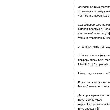
Заявленная тема фестивал
этого года – исследован
частности отраженных в 
Хедлайнером фестиваля P
которая впервые в Росс
фестивалей и наград, о
Vitalic, интерактивный «
Участники Plums Fest 20
1024 architecture (Fr) с
перформансом Shift, Mem
Nite (RU), dj Compass-Vru
Поддержку музыкантам буд
В выставочной части пр
Мисак Самокатян, Interact
Дата проведения фестива
Время: 20.30-06.00
Адрес: Центр Дизайна Ar
Вход свободный