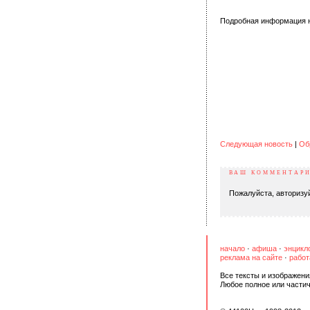
Подробная информация 
Следующая новость
|
Об
ВАШ КОММЕНТАР
Пожалуйста, авторизуй
начало
·
афиша
·
энцикл
реклама на сайте
·
работ
Все тексты и изображени
Любое полное или части