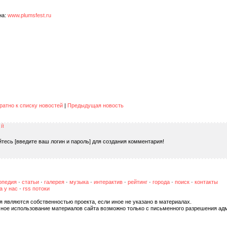
на:
www.plumsfest.ru
ратно к списку новостей
|
Предыдущая новость
ИЙ
тесь [введите ваш логин и пароль] для создания комментария!
опедия
·
статьи
·
галерея
·
музыка
·
интерактив
·
рейтинг
·
города
·
поиск
·
контакты
а у нас
·
rss потоки
я являются собственностью проекта, если иное не указано в материалах.
чное использование материалов сайта возможно только с письменного разрешения ад