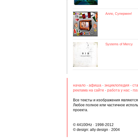
Алло, Супермен!
Systems of Mercy
начало
·
афиша
·
энциклопедия
·
ст
реклама на сайте
·
работа у нас
·
rs
Все тексты и изображения являются 
Любое полное или частичное испол
проекта.
© 44100Hz · 1998-2012
© design:
ally design
· 2004