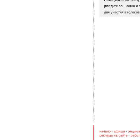
[введите ваш логин и 
для участия в голосов
начало
·
афиша
·
энцикл
реклама на сайте
·
работ