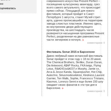
современного искусства Present Perfect –
хо
посвящение культурному авангарду, срез
всего самого актуального, что происходит
оценивалась
прямо сейчас. Площадкой для нового
фестиваля, который пройдет в Санкт-
Петербурге 1 августа, станет Музей стрит-
арта, удачно прописавшийся на территории
завода слоистых пластиков. Именно здесь,
во внутреннем дворе действующего
производства, на шестнадцать часов
развернется насыщенная программа Present
Perfect, разделенная на две равновесные
части: вечернюю и ночную.
комментариев: 0
Фестиваль Sonar 2015 в Барселоне
Давно любимый нами испанский фестиваль
Sonar пройдет в этом году с 18 по 20 июня.
The Chemical Brothers, Skrillex, Duran Duran,
Die Antwoord, A$AP Rocky, FKA twigs, Flying
Lotus, R&#243;is&#237;n Murphy, Jamie xx,
Arca & Jesse Kanda, Squarepusher, Hot Chip,
Autechre, Siriusmodeselektor, Kindness,Laurent
Garnier, Ten Walls, Sophie, Francesco Tristano,
Kiasmos, Lorenzo Senni и еще более 150 шоу
ожидают своих фанатов в эти три дня в
Барселоне.
комментариев: 0