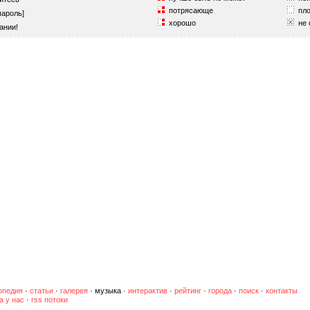
потрясающе
пло
пароль]
хорошо
не 
ании!
опедия
·
статьи
·
галерея
·
музыка
·
интерактив
·
рейтинг
·
города
·
поиск
·
контакты
а у нас
·
rss потоки