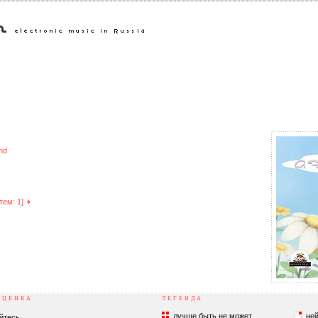
nd
тем: 1]
ОЦЕНКА
ЛЕГЕНДА
лучше быть не может
ней
йтесь