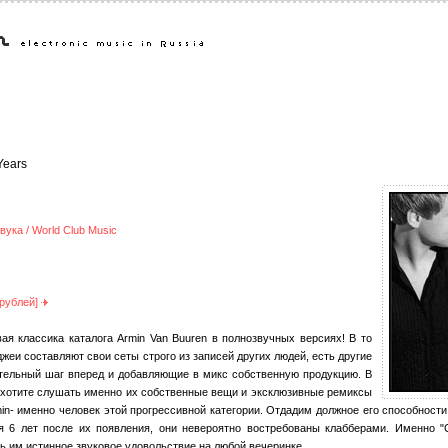
Years
ука / World Club Music
 рублей]
ая классика каталога Armin Van Buuren в полнозвучных версиях! В то
джеи составляют свои сеты строго из записей других людей, есть другие
ельный шаг вперед и добавляющие в микс собственную продукцию. В
о хотите слушать именно их собственные вещи и эксклюзивные ремиксы
in- именно человек этой прогрессивной категории. Отдадим должное его способност
тя 6 лет после их появления, они невероятно востребованы клабберами. Именно "C
ь им истинное звуковое удовольствие на любой вечеринке.