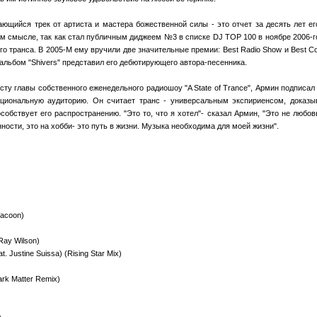
ющийся трек от артиста и мастера божественной силы - это отчет за десять лет ег
м смысле, так как стал публичным диджеем №3 в списке DJ TOP 100 в ноябре 2006-г
 транса. В 2005-М ему вручили две значительные премии: Best Radio Show и Best Compi
льбом "Shivers" представил его дебютирующего автора-песенника.
сту главы собственного еженедельного радиошоу "A State of Trance", Армин подписал 
ациональную аудиторию. Он считает транс - универсальным экспириенсом, доказ
собствует его распространению. "Это то, что я хотел"- сказал Армин, "Это не любовь
ности, это на хобби- это путь в жизни. Музыка необходима для моей жизни".
Racoon)
 Ray Wilson)
t. Justine Suissa) (Rising Star Mix)
rk Matter Remix)