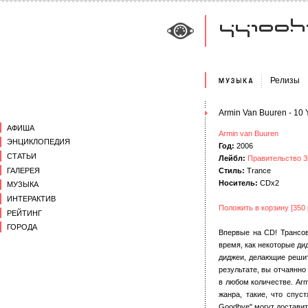
Релизы
Armin Van Buuren - 10 
АФИША
Armin van Buuren
ЭНЦИКЛОПЕДИЯ
Год:
2006
СТАТЬИ
Лейбл:
Правительство Зв
ГАЛЕРЕЯ
Стиль:
Trance
Носитель:
CDx2
МУЗЫКА
ИНТЕРАКТИВ
Положить в корзину [350
РЕЙТИНГ
ГОРОДА
Впервые на CD! Трансов
время, как некоторые ди
диджеи, делающие решит
результате, вы отчаянн
в любом количестве. Arm
жанра, такие, что спус
Goodbye" могут доставит