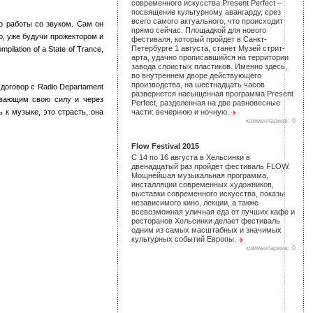
современного искусства Present Perfect –
посвящение культурному авангарду, срез
всего самого актуального, что происходит
о работы со звуком. Сам он
прямо сейчас. Площадкой для нового
о, уже будучи прожектором и
фестиваля, который пройдет в Санкт-
Петербурге 1 августа, станет Музей стрит-
lation of a State of Trance,
арта, удачно прописавшийся на территории
завода слоистых пластиков. Именно здесь,
во внутреннем дворе действующего
производства, на шестнадцать часов
договор с Radio Departament
развернется насыщенная программа Present
ывающим свою силу и через
Perfect, разделенная на две равновесные
 к музыке, это страсть, она
части: вечернюю и ночную.
комментариев: 0
Flow Festival 2015
С 14 по 16 августа в Хельсинки в
двенадцатый раз пройдет фестиваль FLOW.
Мощнейшая музыкальная программа,
инсталляции современных художников,
выставки современного искусства, показы
независимого кино, лекции, а также
всевозможная уличная еда от лучших кафе и
ресторанов Хельсинки делает фестиваль
одним из самых масштабных и значимых
культурных событий Европы.
комментариев: 0