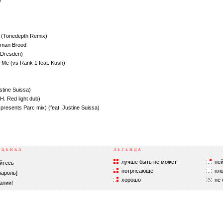
)
 (Tonedepth Remix)
erman Brood
& Dresden)
g Me (vs Rank 1 feat. Kush)
)
stine Suissa)
H. Red light dub)
 presents Parc mix) (feat. Justine Suissa)
ОЦЕНКА
ЛЕГЕНДА
лучше быть не может
ней
йтесь
потрясающе
пло
пароль]
хорошо
не 
ании!