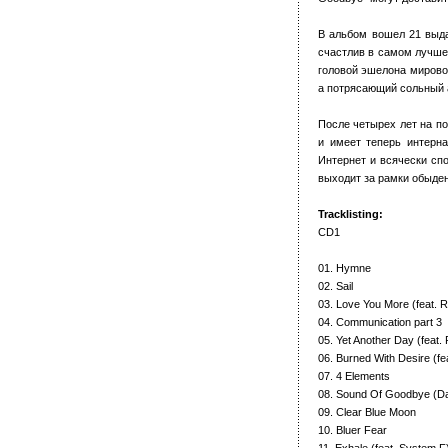
В альбом вошел 21 выда
счастлив в самом лучше
головой эшелона мирового
а потрясающий сольный а
После четырех лет на по
и имеет теперь интерн
Интернет и всячески спо
выходит за рамки обыден
Tracklisting:
CD1
01. Hymne
02. Sail
03. Love You More (feat. 
04. Communication part 3
05. Yet Another Day (feat.
06. Burned With Desire (fea
07. 4 Elements
08. Sound Of Goodbye (Da
09. Clear Blue Moon
10. Bluer Fear