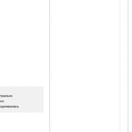
трально
хо
оценивалась