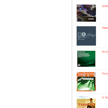
Artif
Digit
Acros
Респ
In Se