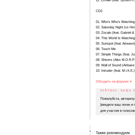
11. Exhale (feat. System F
CD2
01. Who’s Who’s Watching
02. Saturday Night (vs H
03. Zocalo (feat. Gabriel 
04. This World Is Watchin
05. Sunspot (feat. Airwave
06. Touch Me
07. Simple Things (feat. Ju
08. Shivers (Alex M.O.R.P.
09. Wall of Sound (Airbase
10. Intruder (feat. M.I.K.E.)
Обсудить на форуме
РЕЙТИНГ: ВАША 
Пожалуйста, авторизу
[введите ваш логин и 
для участия в голосов
Также рекомендуем