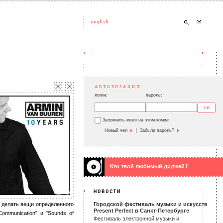
АВТОРИЗАЦИЯ
логин:
пароль:
Запомнить меня на этом компе
|
Новый чел
Забыли пароль?
Кто твой любимый диджей?
и делать вещи определенного
Городской фестиваль музыки и искусств
Present Perfect в Санкт-Петербурге
ommunication" и "Sounds of
Фестиваль электронной музыки и