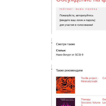
РЕЙТИНГ: ВАША ОЦЕНКА
Пожалуйста, авторизуйтесь
[введите ваш логин и пароль]
для участия в голосовании!
Смотри также
Статьи:
Нано-йогурт от SCSI-9
Также рекомендуем
Textile project -
Сл
Minimalizmatik
Therapy
Da
Sessions Volume
Le
3