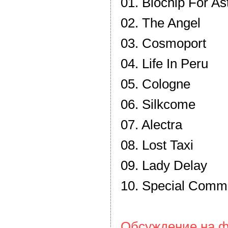
01. Biochip For As
02. The Angel
03. Cosmoport
04. Life In Peru
05. Cologne
06. Silkcome
07. Alectra
08. Lost Taxi
09. Lady Delay
10. Special Comm
Обсуждение на ф