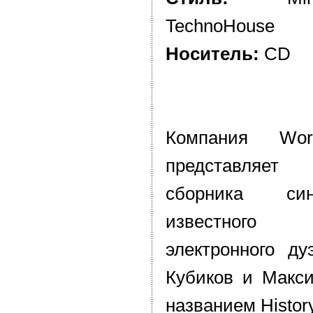
TechnoHouse
Носитель:
CD
Компания Wo
представляе
сборника си
известного
электронного ду
Кубиков и Макс
названием History