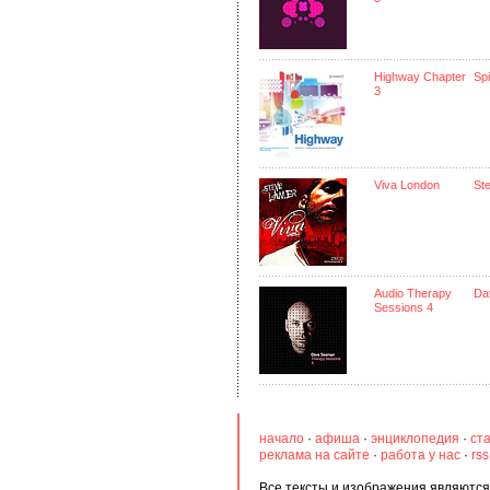
Highway Chapter
Spi
3
Viva London
St
Audio Therapy
Da
Sessions 4
начало
·
афиша
·
энциклопедия
·
ст
реклама на сайте
·
работа у нас
·
rs
Все тексты и изображения являются 