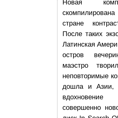
Новая комп
скомпилирова
стране контра
После таких экзо
Латинская Амери
остров вечер
маэстро твор
неповторимые ко
дошла и Азии, 
вдохновение
совершенно нов