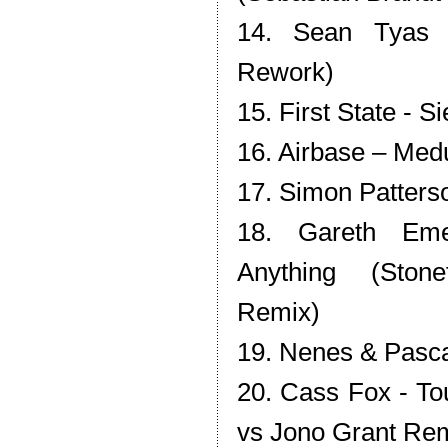
14. Sean Tyas 
Rework)
15. First State - 
16. Airbase – Med
17. Simon Patters
18. Gareth Em
Anything (Ston
Remix)
19. Nenes & Pasca
20. Cass Fox - To
vs Jono Grant Re