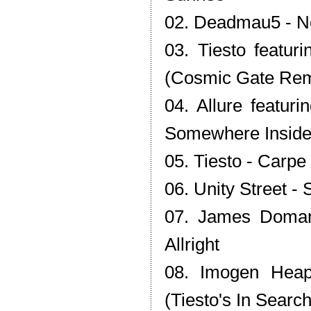
02. Deadmau5 - No
03. Tiesto featur
(Cosmic Gate Rem
04. Allure featur
Somewhere Insid
05. Tiesto - Carp
06. Unity Street -
07. James Doman
Allright
08. Imogen Hea
(Tiesto's In Searc