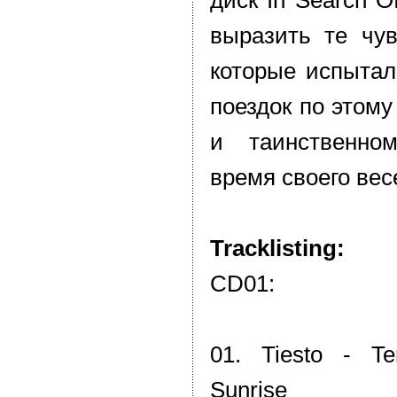
диск In Search O
выразить те чу
которые испытал
поездок по этом
и таинственно
время своего вес
Tracklisting:
CD01:
01. Tiesto - T
Sunrise