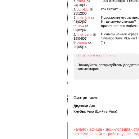
трек dj Венегретт (Венг
dimaz
24|10|06
как скачать?
donaldu
23|12|06
Подскажите что за микс
andrejzh
И где можно скачать?
01|02|07
привет, вот его моби
usya
02|02|07
В самом начале играет 
rj_di_vero
Электро Хаус РЕмикс!
18|04|07
)))
Vikkka
29|05|14
ВАШ КОММЕНТАРИЙ
Пожалуйста, авторизуйтесь [введите в
комментария!
Смотри также
Диджеи:
Дан
Клубы:
Aura (Ex-First Aura)
начало
·
афиша
·
энциклопедия
·
ст
реклама на сайте
·
работа у нас
·
rs