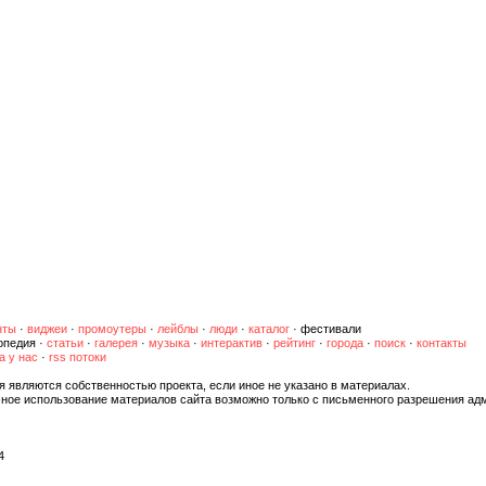
нты
·
виджеи
·
промоутеры
·
лейблы
·
люди
·
каталог
·
фестивали
опедия
·
статьи
·
галерея
·
музыка
·
интерактив
·
рейтинг
·
города
·
поиск
·
контакты
а у нас
·
rss потоки
я являются собственностью проекта, если иное не указано в материалах.
чное использование материалов сайта возможно только с письменного разрешения ад
4