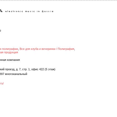
о
йн полиграфии
,
Все для клуба и вечеринки / Полиграфия
,
ная продукция
енная компания
й проезд, д. 7, стр. 1, офис 422 (5 этаж)
9397 многоканальный
ru/