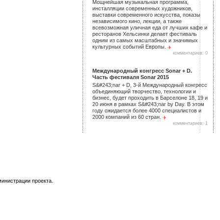
Мощнейшая музыкальная программа,
инсталляции современных художников,
выставки современного искусства, показы
независимого кино, лекции, а также
всевозможная уличная еда от лучших кафе и
ресторанов Хельсинки делает фестиваль
одним из самых масштабных и значимых
культурных событий Европы.
комментариев: 0
Международный конгресс Sonar + D.
Часть фестиваля Sonar 2015
S&#243;nar + D, 3-й Международный конгресс
объединяющий творчество, технологии и
бизнес, будет проходить в Барселоне 18, 19 и
20 июня в рамках S&#243;nar by Day. В этом
году ожидается более 4000 специалистов и
2000 компаний из 60 стран.
комментариев: 1
министрации проекта.