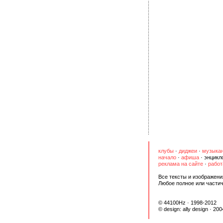
клубы
·
диджеи
·
музыка
начало
·
афиша
·
энцикл
реклама на сайте
·
работ
Все тексты и изображени
Любое полное или части
© 44100Hz · 1998-2012
© design:
ally design
· 200