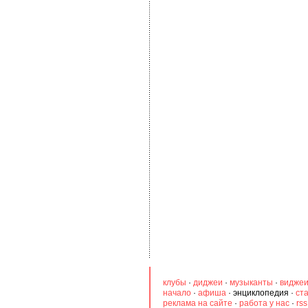
клубы
·
диджеи
·
музыканты
·
видже
начало
·
афиша
·
энциклопедия
·
ст
реклама на сайте
·
работа у нас
·
rs